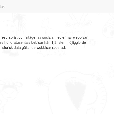
takt
resursbrist och intåget av sociala medier har webbisar
ades hundratusentals bebisar här. Tjänsten möjliggjorde
historisk data gällande webbisar raderad.