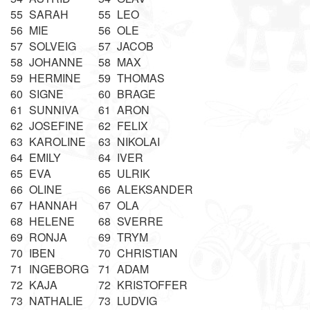
55
SARAH
55
LEO
56
MIE
56
OLE
57
SOLVEIG
57
JACOB
58
JOHANNE
58
MAX
59
HERMINE
59
THOMAS
60
SIGNE
60
BRAGE
61
SUNNIVA
61
ARON
62
JOSEFINE
62
FELIX
63
KAROLINE
63
NIKOLAI
64
EMILY
64
IVER
65
EVA
65
ULRIK
66
OLINE
66
ALEKSANDER
67
HANNAH
67
OLA
68
HELENE
68
SVERRE
69
RONJA
69
TRYM
70
IBEN
70
CHRISTIAN
71
INGEBORG
71
ADAM
72
KAJA
72
KRISTOFFER
73
NATHALIE
73
LUDVIG