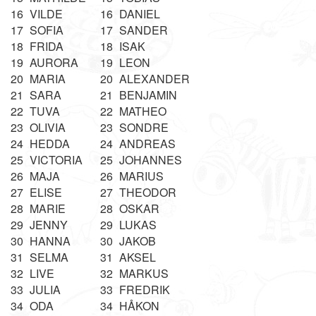
16
VILDE
16
DANIEL
17
SOFIA
17
SANDER
18
FRIDA
18
ISAK
19
AURORA
19
LEON
20
MARIA
20
ALEXANDER
21
SARA
21
BENJAMIN
22
TUVA
22
MATHEO
23
OLIVIA
23
SONDRE
24
HEDDA
24
ANDREAS
25
VICTORIA
25
JOHANNES
26
MAJA
26
MARIUS
27
ELISE
27
THEODOR
28
MARIE
28
OSKAR
29
JENNY
29
LUKAS
30
HANNA
30
JAKOB
31
SELMA
31
AKSEL
32
LIVE
32
MARKUS
33
JULIA
33
FREDRIK
34
ODA
34
HÅKON