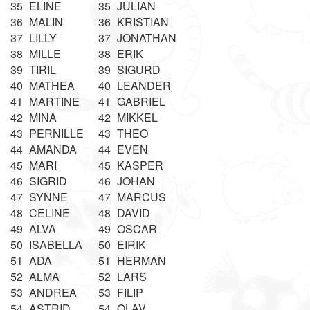
35
ELINE
35
JULIAN
36
MALIN
36
KRISTIAN
37
LILLY
37
JONATHAN
38
MILLE
38
ERIK
39
TIRIL
39
SIGURD
40
MATHEA
40
LEANDER
41
MARTINE
41
GABRIEL
42
MINA
42
MIKKEL
43
PERNILLE
43
THEO
44
AMANDA
44
EVEN
45
MARI
45
KASPER
46
SIGRID
46
JOHAN
47
SYNNE
47
MARCUS
48
CELINE
48
DAVID
49
ALVA
49
OSCAR
50
ISABELLA
50
EIRIK
51
ADA
51
HERMAN
52
ALMA
52
LARS
53
ANDREA
53
FILIP
54
ASTRID
54
OLAV