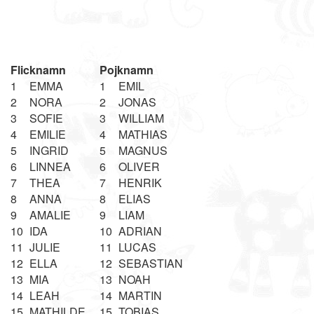
Flicknamn
Pojknamn
1
EMMA
1
EMIL
2
NORA
2
JONAS
3
SOFIE
3
WILLIAM
4
EMILIE
4
MATHIAS
5
INGRID
5
MAGNUS
6
LINNEA
6
OLIVER
7
THEA
7
HENRIK
8
ANNA
8
ELIAS
9
AMALIE
9
LIAM
10
IDA
10
ADRIAN
11
JULIE
11
LUCAS
12
ELLA
12
SEBASTIAN
13
MIA
13
NOAH
14
LEAH
14
MARTIN
15
MATHILDE
15
TOBIAS