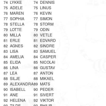
74
LYKKE
74
DENNIS
75
ADELE
75
LINUS
76
MAREN
76
KEVIN
77
SOPHIA
77
SIMON
78
STELLA
78
STORM
79
LOTTE
79
ODIN
80
MILLA
80
VETLE
81
ERLE
81
EDVARD
82
AGNES
82
SINDRE
83
LISA
83
SAMUEL
84
AMELIA
84
CASPER
85
ELIDA
85
NICOLAI
86
LINA
86
GUSTAV
87
LEA
87
ANTON
88
SILJE
88
MIKAEL
89
ALEXANDRA
89
MATS
90
ISABELL
90
PEDER
91
ANE
91
SIVERT
92
HELENA
92
VIKTOR
93
TILDE
93
PHILIP