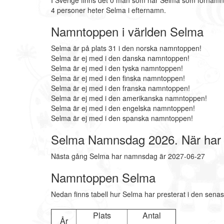
I Sverige finns det 0 män som har Selma som förnamn
4 personer heter Selma i efternamn.
Namntoppen i världen Selma
Selma är på plats 31 i den norska namntoppen!
Selma är ej med i den danska namntoppen!
Selma är ej med i den tyska namntoppen!
Selma är ej med i den finska namntoppen!
Selma är ej med i den franska namntoppen!
Selma är ej med i den amerikanska namntoppen!
Selma är ej med i den engelska namntoppen!
Selma är ej med i den spanska namntoppen!
Selma Namnsdag 2026. När ha
Nästa gång Selma har namnsdag är 2027-06-27
Namntoppen Selma
Nedan finns tabell hur Selma har presterat i den senas
Plats
Antal
År