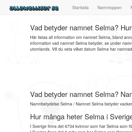
Startsida
Namntoppen
Vad betyder namnet Selma? Hur
Här listas all information om namnet Selma, bland an
information vad namnet Selma betyder, se under namnb
utomlands. Vill du veta vilket datum Selma har namn
Vad betyder namnet Selma? Na
Namnbetydelse Selma / Namnet Selma betyder vacker ut
Hur många heter Selma i Sverig
I Sverige finns det 6734 kvinnor som har Selma som f