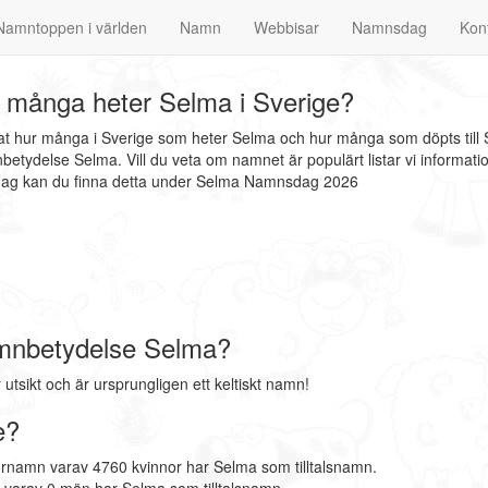
Namntoppen i världen
Namn
Webbisar
Namnsdag
Kon
 många heter Selma i Sverige?
nat hur många i Sverige som heter Selma och hur många som döpts till
etydelse Selma. Vill du veta om namnet är populärt listar vi informa
sdag kan du finna detta under Selma Namnsdag 2026
mnbetydelse Selma?
sikt och är ursprungligen ett keltiskt namn!
e?
örnamn varav 4760 kvinnor har Selma som tilltalsnamn.