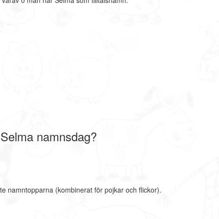
 varav 0 män har Selma som tilltalsnamn.
r Selma namnsdag?
te namntopparna (kombinerat för pojkar och flickor).