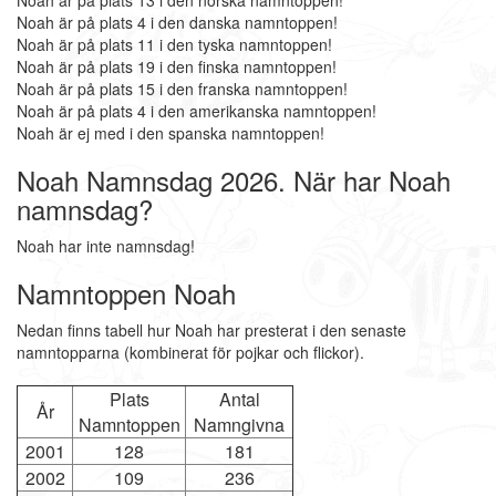
Noah är på plats 13 i den norska namntoppen!
Noah är på plats 4 i den danska namntoppen!
Noah är på plats 11 i den tyska namntoppen!
Noah är på plats 19 i den finska namntoppen!
Noah är på plats 15 i den franska namntoppen!
Noah är på plats 4 i den amerikanska namntoppen!
Noah är ej med i den spanska namntoppen!
Noah Namnsdag 2026. När har Noah
namnsdag?
Noah har inte namnsdag!
Namntoppen Noah
Nedan finns tabell hur Noah har presterat i den senaste
namntopparna (kombinerat för pojkar och flickor).
Plats
Antal
År
Namntoppen
Namngivna
2001
128
181
2002
109
236