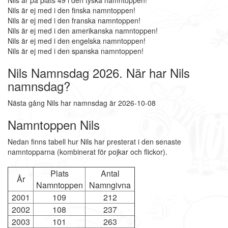
Nils är på plats 49 i den tyska namntoppen!
Nils är ej med i den finska namntoppen!
Nils är ej med i den franska namntoppen!
Nils är ej med i den amerikanska namntoppen!
Nils är ej med i den engelska namntoppen!
Nils är ej med i den spanska namntoppen!
Nils Namnsdag 2026. När har Nils
namnsdag?
Nästa gång Nils har namnsdag är 2026-10-08
Namntoppen Nils
Nedan finns tabell hur Nils har presterat i den senaste
namntopparna (kombinerat för pojkar och flickor).
Plats
Antal
År
Namntoppen
Namngivna
2001
109
212
2002
108
237
2003
101
263