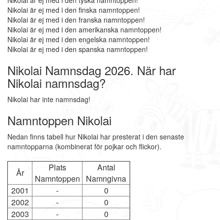
Nikolai är ej med i den tyska namntoppen!
Nikolai är ej med i den finska namntoppen!
Nikolai är ej med i den franska namntoppen!
Nikolai är ej med i den amerikanska namntoppen!
Nikolai är ej med i den engelska namntoppen!
Nikolai är ej med i den spanska namntoppen!
Nikolai Namnsdag 2026. När har
Nikolai namnsdag?
Nikolai har inte namnsdag!
Namntoppen Nikolai
Nedan finns tabell hur Nikolai har presterat i den senaste
namntopparna (kombinerat för pojkar och flickor).
Plats
Antal
År
Namntoppen
Namngivna
2001
-
0
2002
-
0
2003
-
0