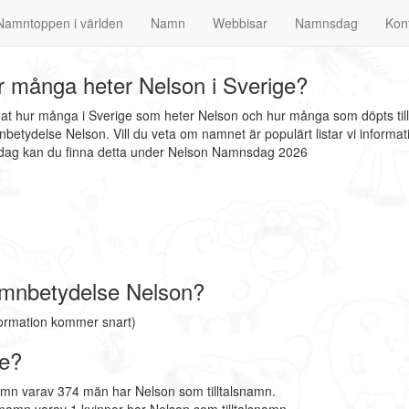
Namntoppen i världen
Namn
Webbisar
Namnsdag
Kon
 många heter Nelson i Sverige?
nat hur många i Sverige som heter Nelson och hur många som döpts til
betydelse Nelson. Vill du veta om namnet är populärt listar vi infor
nsdag kan du finna detta under Nelson Namnsdag 2026
mnbetydelse Nelson?
ormation kommer snart)
ge?
amn varav 374 män har Nelson som tilltalsnamn.