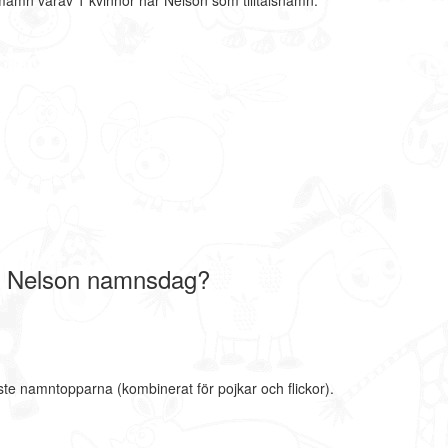
mamn varav 1 kvinnor har Nelson som tilltalsnamn.
r Nelson namnsdag?
ste namntopparna (kombinerat för pojkar och flickor).