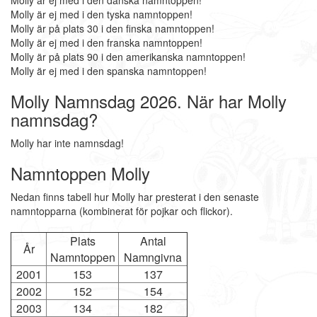
Molly är ej med i den danska namntoppen!
Molly är ej med i den tyska namntoppen!
Molly är på plats 30 i den finska namntoppen!
Molly är ej med i den franska namntoppen!
Molly är på plats 90 i den amerikanska namntoppen!
Molly är ej med i den spanska namntoppen!
Molly Namnsdag 2026. När har Molly
namnsdag?
Molly har inte namnsdag!
Namntoppen Molly
Nedan finns tabell hur Molly har presterat i den senaste
namntopparna (kombinerat för pojkar och flickor).
Plats
Antal
År
Namntoppen
Namngivna
2001
153
137
2002
152
154
2003
134
182