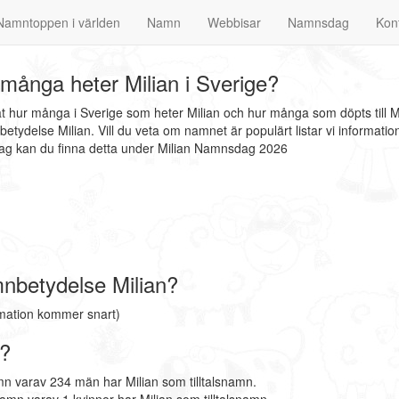
Namntoppen i världen
Namn
Webbisar
Namnsdag
Kon
många heter Milian i Sverige?
at hur många i Sverige som heter Milian och hur många som döpts till M
etydelse Milian. Vill du veta om namnet är populärt listar vi informa
sdag kan du finna detta under Milian Namnsdag 2026
nbetydelse Milian?
rmation kommer snart)
e?
mn varav 234 män har Milian som tilltalsnamn.