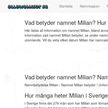
Startsida
Namntoppen
Vad betyder namnet Milian? Hur 
Här listas all information om namnet Milian, bland ann
information vad namnet Milian betyder, se under namnb
utomlands. Vill du veta vilket datum Milian har namn
Vad betyder namnet Milian? Nam
Namnbetydelse Milian / Namnet Milian betyder ! (Info
Hur många heter Milian i Sverig
I Sverige finns det 279 män som har Milian som förna