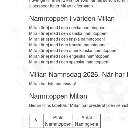
I Sverige finns det 2 kvinnor som har Milian som förnm
3 personer heter Milian i efternamn.
Namntoppen i världen Milian
Milian är ej med i den norska namntoppen!
Milian är ej med i den danska namntoppen!
Milian är ej med i den finska namntoppen!
Milian är ej med i den franska namntoppen!
Milian är ej med i den amerikanska namntoppen!
Milian är ej med i den engelska namntoppen!
Milian är ej med i den spanska namntoppen!
Milian Namnsdag 2026. När har
Milian har inte namnsdag!
Namntoppen Milian
Nedan finns tabell hur Milian har presterat i den senas
Plats
Antal
År
Namntoppen
Namngivna