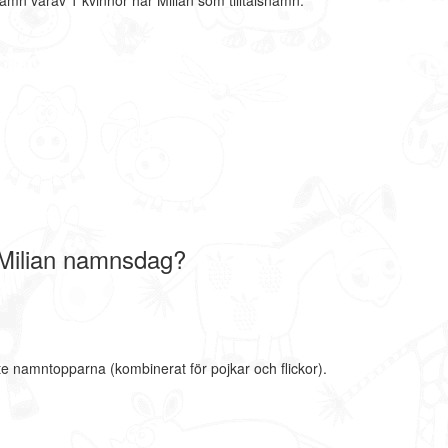
amn varav 1 kvinnor har Milian som tilltalsnamn.
 Milian namnsdag?
te namntopparna (kombinerat för pojkar och flickor).