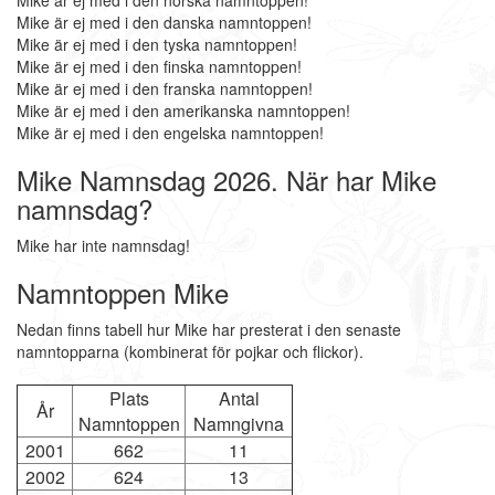
Mike är ej med i den norska namntoppen!
Mike är ej med i den danska namntoppen!
Mike är ej med i den tyska namntoppen!
Mike är ej med i den finska namntoppen!
Mike är ej med i den franska namntoppen!
Mike är ej med i den amerikanska namntoppen!
Mike är ej med i den engelska namntoppen!
Mike Namnsdag 2026. När har Mike
namnsdag?
Mike har inte namnsdag!
Namntoppen Mike
Nedan finns tabell hur Mike har presterat i den senaste
namntopparna (kombinerat för pojkar och flickor).
Plats
Antal
År
Namntoppen
Namngivna
2001
662
11
2002
624
13