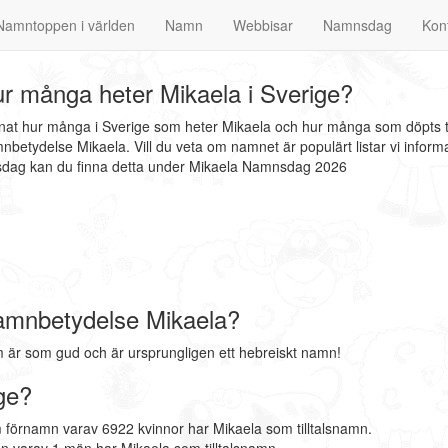
Namntoppen i världen
Namn
Webbisar
Namnsdag
Kon
r många heter Mikaela i Sverige?
nnat hur många i Sverige som heter Mikaela och hur många som döpts ti
nbetydelse Mikaela. Vill du veta om namnet är populärt listar vi info
mnsdag kan du finna detta under Mikaela Namnsdag 2026
amnbetydelse Mikaela?
är som gud och är ursprungligen ett hebreiskt namn!
ge?
 förnamn varav 6922 kvinnor har Mikaela som tilltalsnamn.