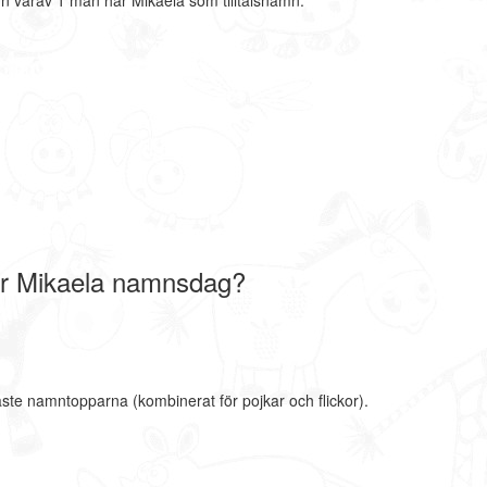
n varav 1 män har Mikaela som tilltalsnamn.
r Mikaela namnsdag?
aste namntopparna (kombinerat för pojkar och flickor).