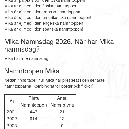
Mika är på plats 35 i den tyska namntoppen!
Mika är ej med i den finska namntoppen!
Mika är ej med i den franska namntoppen!
Mika är ej med i den amerikanska namntoppen!
Mika är ej med i den engelska namntoppen!
Mika är ej med i den spanska namntoppen!
Mika Namnsdag 2026. När har Mika
namnsdag?
Mika har inte namnsdag!
Namntoppen Mika
Nedan finns tabell hur Mika har presterat i den senaste
namntopparna (kombinerat för pojkar och flickor).
Plats
Antal
År
Namntoppen
Namngivna
2001
443
21
2002
614
13
2003
-
0