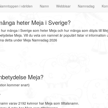
Namntoppen i världen
Namn
Webbisar
Namnsdag
Kon
ånga heter Meja i Sverige?
t hur många i Sverige som heter Meja och hur många som döpts till Me
tydelse Meja. Vill du veta om namnet är populärt listar vi informati
finna detta under Meja Namnsdag 2026
nbetydelse Meja?
ation kommer snart)
?
rnamn varav 2192 kvinnor har Meja som tilltalsnamn.