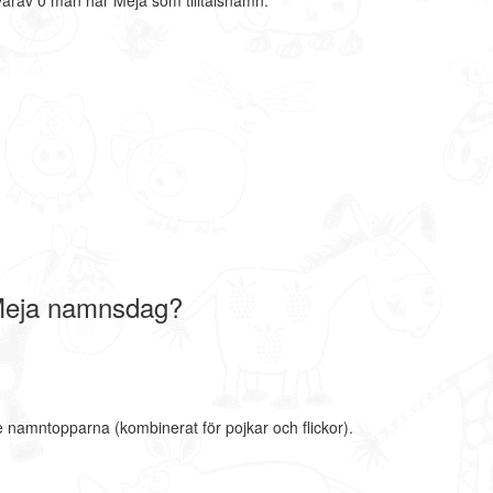
arav 0 män har Meja som tilltalsnamn.
Meja namnsdag?
e namntopparna (kombinerat för pojkar och flickor).