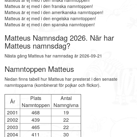
Matteus är ej med i den finska namntoppen!
Matteus är ej med i den franska namntoppen!
Matteus är ej med i den amerikanska namntoppen!
Matteus är ej med i den engelska namntoppen!
Matteus är ej med i den spanska namntoppen!
Matteus Namnsdag 2026. När har
Matteus namnsdag?
Nästa gång Matteus har namnsdag är 2026-09-21
Namntoppen Matteus
Nedan finns tabell hur Matteus har presterat i den senaste
namntopparna (kombinerat för pojkar och flickor).
Plats
Antal
År
Namntoppen
Namngivna
2001
468
19
2002
439
22
2003
465
22
2004
411
30