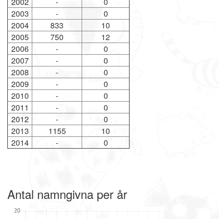
2002
-
0
2003
-
0
2004
833
10
2005
750
12
2006
-
0
2007
-
0
2008
-
0
2009
-
0
2010
-
0
2011
-
0
2012
-
0
2013
1155
10
2014
-
0
Antal namngivna per år