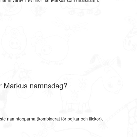
nmamn varav 1 kvinnor har Markus som tilltalsnamn.
r Markus namnsdag?
ste namntopparna (kombinerat för pojkar och flickor).