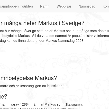
Namntoppen i världen
Namn
Webbisar
Namnsdag
Kon
r många heter Markus i Sverige?
nnat hur många i Sverige som heter Markus och hur många som döpts ti
betydelse Markus. Vill du veta om namnet är populärt listar vi infor
nsdag kan du finna detta under Markus Namnsdag 2026
amnbetydelse Markus?
re och är ursprungligen ett latinskt namn!
ge?
örnamn varav 12864 män har Markus som tilltalsnamn.