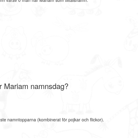
mn varav 0 män har Mariam som tilltalsnamn.
r Mariam namnsdag?
ste namntopparna (kombinerat för pojkar och flickor).