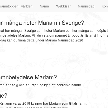
Namntoppen i världen
Namn
Webbisar
Namnsdag
Kon
r många heter Mariam i Sverige?
nnat hur många i Sverige som heter Mariam och hur många som döpts ti
betydelse Mariam. Vill du veta om namnet är populärt listar vi infor
nsdag kan du finna detta under Mariam Namnsdag 2026
amnbetydelse Mariam?
 är nådig och är ursprungligen ett hebreiskt namn!
ge?
förnamn varav 2018 kvinnor har Mariam som tilltalsnamn.