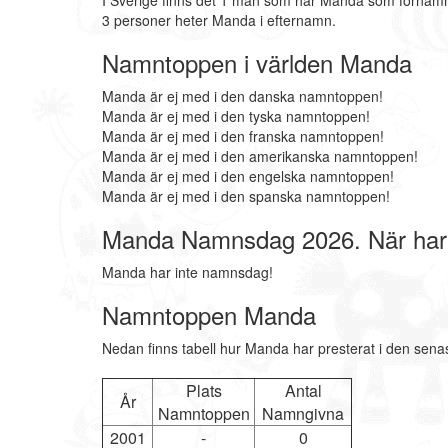
I Sverige finns det 1 män som har Manda som förnamn
3 personer heter Manda i efternamn.
Namntoppen i världen Manda
Manda är ej med i den danska namntoppen!
Manda är ej med i den tyska namntoppen!
Manda är ej med i den franska namntoppen!
Manda är ej med i den amerikanska namntoppen!
Manda är ej med i den engelska namntoppen!
Manda är ej med i den spanska namntoppen!
Manda Namnsdag 2026. När ha
Manda har inte namnsdag!
Namntoppen Manda
Nedan finns tabell hur Manda har presterat i den sena
Plats
Antal
År
Namntoppen
Namngivna
2001
-
0