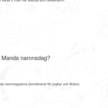
 varav 0 män har Manda som tilltalsnamn.
r Manda namnsdag?
ste namntopparna (kombinerat för pojkar och flickor).