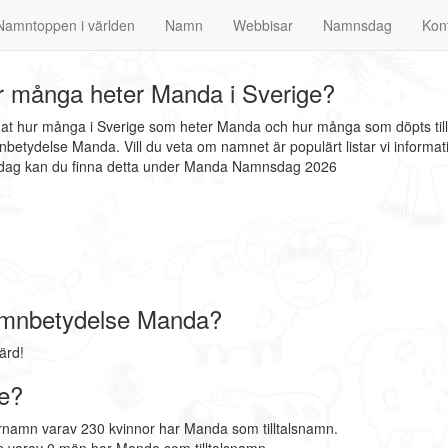
Namntoppen i världen
Namn
Webbisar
Namnsdag
Kon
 många heter Manda i Sverige?
nat hur många i Sverige som heter Manda och hur många som döpts til
etydelse Manda. Vill du veta om namnet är populärt listar vi inform
nsdag kan du finna detta under Manda Namnsdag 2026
mnbetydelse Manda?
ärd!
e?
rnamn varav 230 kvinnor har Manda som tilltalsnamn.