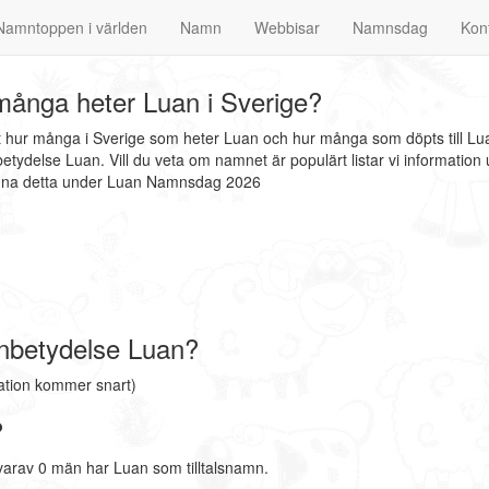
Namntoppen i världen
Namn
Webbisar
Namnsdag
Kon
ånga heter Luan i Sverige?
at hur många i Sverige som heter Luan och hur många som döpts till Lu
tydelse Luan. Vill du veta om namnet är populärt listar vi informati
finna detta under Luan Namnsdag 2026
nbetydelse Luan?
ation kommer snart)
?
arav 0 män har Luan som tilltalsnamn.