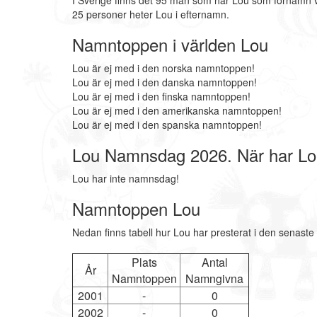
I Sverige finns det 95 män som har Lou som förnamn v
25 personer heter Lou i efternamn.
Namntoppen i världen Lou
Lou är ej med i den norska namntoppen!
Lou är ej med i den danska namntoppen!
Lou är ej med i den finska namntoppen!
Lou är ej med i den amerikanska namntoppen!
Lou är ej med i den spanska namntoppen!
Lou Namnsdag 2026. När har L
Lou har inte namnsdag!
Namntoppen Lou
Nedan finns tabell hur Lou har presterat i den senaste
Plats
Antal
År
Namntoppen
Namngivna
2001
-
0
2002
-
0