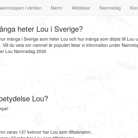
Namntoppen i världen
Namn
Webbisar
Namnsdag
Kon
nga heter Lou i Sverige?
 hur många i Sverige som heter Lou och hur många som döpts till Lou u
ill du veta om namnet är populärt listar vi information under Namnto
nder Lou Namnsdag 2026
betydelse Lou?
mpe!
mn varav 137 kvinnor har Lou som tilltalsnamn.