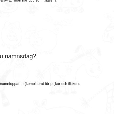
arav 27 män har Lou som tilltalsnamn.
ou namnsdag?
 namntopparna (kombinerat för pojkar och flickor).