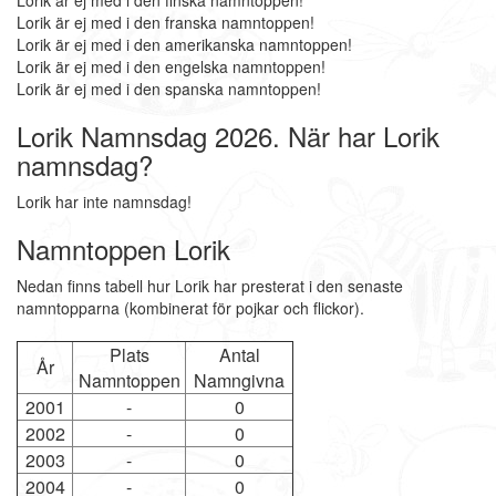
Lorik är ej med i den finska namntoppen!
Lorik är ej med i den franska namntoppen!
Lorik är ej med i den amerikanska namntoppen!
Lorik är ej med i den engelska namntoppen!
Lorik är ej med i den spanska namntoppen!
Lorik Namnsdag 2026. När har Lorik
namnsdag?
Lorik har inte namnsdag!
Namntoppen Lorik
Nedan finns tabell hur Lorik har presterat i den senaste
namntopparna (kombinerat för pojkar och flickor).
Plats
Antal
År
Namntoppen
Namngivna
2001
-
0
2002
-
0
2003
-
0
2004
-
0