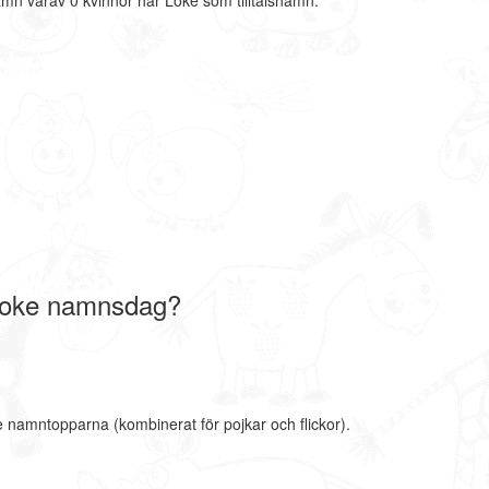
mn varav 0 kvinnor har Loke som tilltalsnamn.
Loke namnsdag?
e namntopparna (kombinerat för pojkar och flickor).