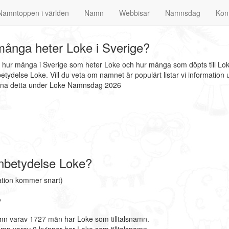
Namntoppen i världen
Namn
Webbisar
Namnsdag
Kon
ånga heter Loke i Sverige?
t hur många i Sverige som heter Loke och hur många som döpts till Lo
tydelse Loke. Vill du veta om namnet är populärt listar vi informati
finna detta under Loke Namnsdag 2026
nbetydelse Loke?
ation kommer snart)
?
mn varav 1727 män har Loke som tilltalsnamn.