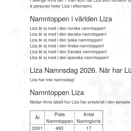
I Sverige finns det 1 män som har Liza som förnamn va
4 personer heter Liza i efternamn.
Namntoppen i världen Liza
Liza är ej med i den norska namntoppen!
Liza är ej med i den danska namntoppen!
Liza är ej med i den tyska namntoppen!
Liza är ej med i den finska namntoppen!
Liza är ej med i den franska namntoppen!
Liza är ej med i den spanska namntoppen!
Liza Namnsdag 2026. När har L
Liza har inte namnsdag!
Namntoppen Liza
Nedan finns tabell hur Liza har presterat i den senast
Plats
Antal
År
Namntoppen
Namngivna
2001
493
17