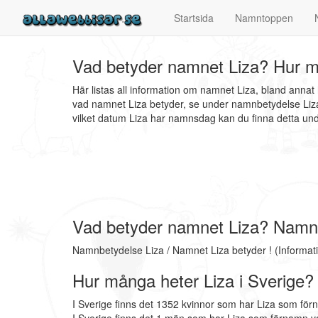
Startsida
Namntoppen
Vad betyder namnet Liza? Hur må
Här listas all information om namnet Liza, bland anna
vad namnet Liza betyder, se under namnbetydelse Liza.
vilket datum Liza har namnsdag kan du finna detta u
Vad betyder namnet Liza? Namn
Namnbetydelse Liza / Namnet Liza betyder ! (Informat
Hur många heter Liza i Sverige?
I Sverige finns det 1352 kvinnor som har Liza som för