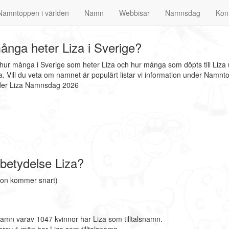
Namntoppen i världen
Namn
Webbisar
Namnsdag
Kon
nga heter Liza i Sverige?
t hur många i Sverige som heter Liza och hur många som döpts till Liza
 Vill du veta om namnet är populärt listar vi information under Namnt
nder Liza Namnsdag 2026
betydelse Liza?
ion kommer snart)
namn varav 1047 kvinnor har Liza som tilltalsnamn.