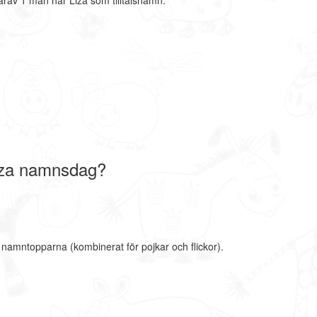
rav 1 män har Liza som tilltalsnamn.
iza namnsdag?
e namntopparna (kombinerat för pojkar och flickor).