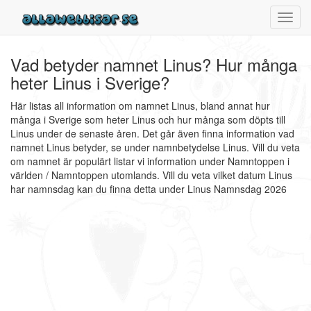
Toggl
navig
Vad betyder namnet Linus? Hur många
heter Linus i Sverige?
Här listas all information om namnet Linus, bland annat hur
många i Sverige som heter Linus och hur många som döpts till
Linus under de senaste åren. Det går även finna information vad
namnet Linus betyder, se under namnbetydelse Linus. Vill du veta
om namnet är populärt listar vi information under Namntoppen i
världen / Namntoppen utomlands. Vill du veta vilket datum Linus
har namnsdag kan du finna detta under Linus Namnsdag 2026