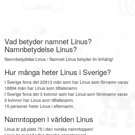
Vad betyder namnet Linus?
Namnbetydelse Linus?
Namnbetydelse Linus / Namnet Linus betyder lin linhårig!
Hur många heter Linus i Sverige?
I Sverige finns det 22913 män som har Linus som förnamn varav
18894 män har Linus som tilltalsnamn.
I Sverige finns det 3 kvinnor som har Linus som förnmamn varav
0 kvinnor har Linus som tilltalsnamn.
15 personer heter Linus i efternamn.
Namntoppen i världen Linus
Linus är på plats 75 i den norska namntoppen!