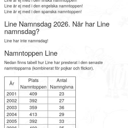
Line är ej med i den finska namntoppen!
Line är ej med i den engelska namntoppen!
Line är ej med i den spanska namntoppen!
Line Namnsdag 2026. När har Line
namnsdag?
Line har inte namnsdag!
Namntoppen Line
Nedan finns tabell hur Line har presterat i den senaste
namntopparna (kombinerat för pojkar och flickor).
Plats
Antal
År
Namntoppen
Namngivna
2001
409
23
2002
392
27
2003
359
36
2004
413
29
2005
392
33
2006
400
35