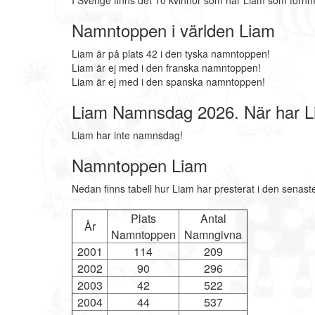
I Sverige finns det 10 kvinnor som har Liam som förnm
Namntoppen i världen Liam
Liam är på plats 42 i den tyska namntoppen!
Liam är ej med i den franska namntoppen!
Liam är ej med i den spanska namntoppen!
Liam Namnsdag 2026. När har 
Liam har inte namnsdag!
Namntoppen Liam
Nedan finns tabell hur Liam har presterat i den senast
Plats
Antal
År
Namntoppen
Namngivna
2001
114
209
2002
90
296
2003
42
522
2004
44
537