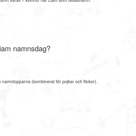
amn varav 7 kvinnor har Liam som tilltalsnamn.
Liam namnsdag?
e namntopparna (kombinerat för pojkar och flickor).