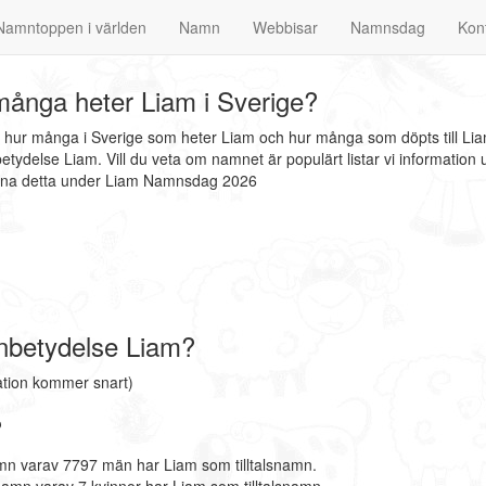
Namntoppen i världen
Namn
Webbisar
Namnsdag
Kon
ånga heter Liam i Sverige?
t hur många i Sverige som heter Liam och hur många som döpts till Li
tydelse Liam. Vill du veta om namnet är populärt listar vi informati
finna detta under Liam Namnsdag 2026
nbetydelse Liam?
ation kommer snart)
?
mn varav 7797 män har Liam som tilltalsnamn.