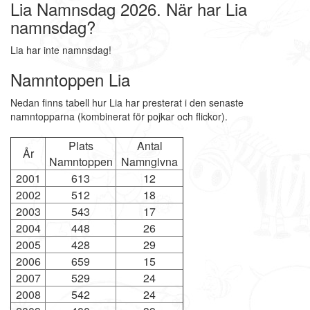
Lia Namnsdag 2026. När har Lia
namnsdag?
Lia har inte namnsdag!
Namntoppen Lia
Nedan finns tabell hur Lia har presterat i den senaste
namntopparna (kombinerat för pojkar och flickor).
Plats
Antal
År
Namntoppen
Namngivna
2001
613
12
2002
512
18
2003
543
17
2004
448
26
2005
428
29
2006
659
15
2007
529
24
2008
542
24