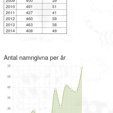
2009
400
39
2010
491
31
2011
427
41
2012
460
39
2013
463
38
2014
408
49
Antal namngivna per år