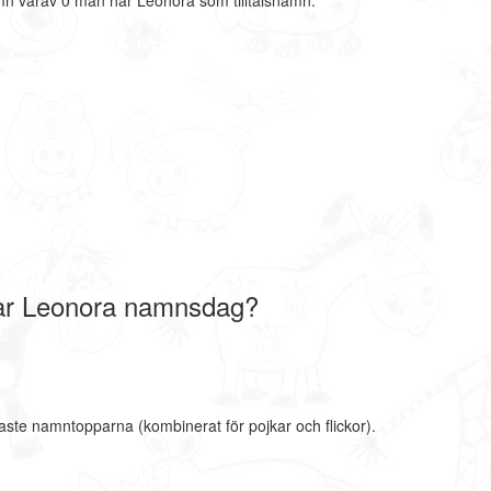
mn varav 0 män har Leonora som tilltalsnamn.
ar Leonora namnsdag?
aste namntopparna (kombinerat för pojkar och flickor).