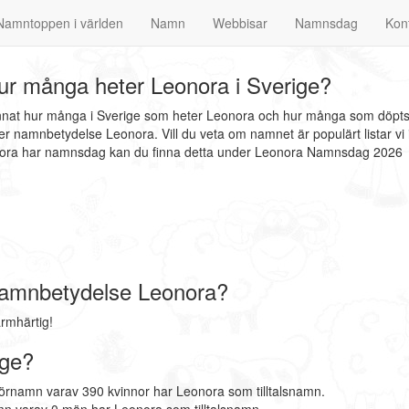
Namntoppen i världen
Namn
Webbisar
Namnsdag
Kon
r många heter Leonora i Sverige?
annat hur många i Sverige som heter Leonora och hur många som döpts 
r namnbetydelse Leonora. Vill du veta om namnet är populärt listar vi
onora har namnsdag kan du finna detta under Leonora Namnsdag 2026
amnbetydelse Leonora?
rmhärtig!
ige?
förnamn varav 390 kvinnor har Leonora som tilltalsnamn.