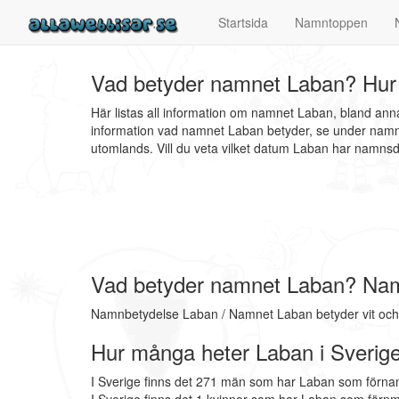
Startsida
Namntoppen
Vad betyder namnet Laban? Hur 
Här listas all information om namnet Laban, bland an
information vad namnet Laban betyder, se under namnb
utomlands. Vill du veta vilket datum Laban har namn
Vad betyder namnet Laban? Na
Namnbetydelse Laban / Namnet Laban betyder vit och 
Hur många heter Laban i Sverig
I Sverige finns det 271 män som har Laban som förna