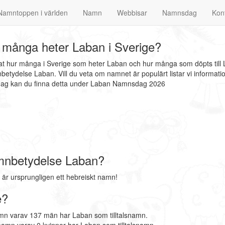
Namntoppen i världen
Namn
Webbisar
Namnsdag
Kon
många heter Laban i Sverige?
nat hur många i Sverige som heter Laban och hur många som döpts till
etydelse Laban. Vill du veta om namnet är populärt listar vi informa
sdag kan du finna detta under Laban Namnsdag 2026
mnbetydelse Laban?
är ursprungligen ett hebreiskt namn!
e?
mn varav 137 män har Laban som tilltalsnamn.