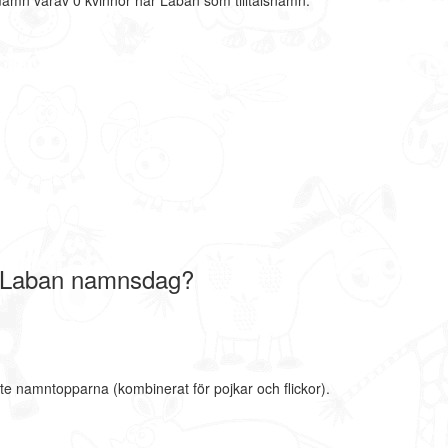
mamn varav 0 kvinnor har Laban som tilltalsnamn.
 Laban namnsdag?
te namntopparna (kombinerat för pojkar och flickor).