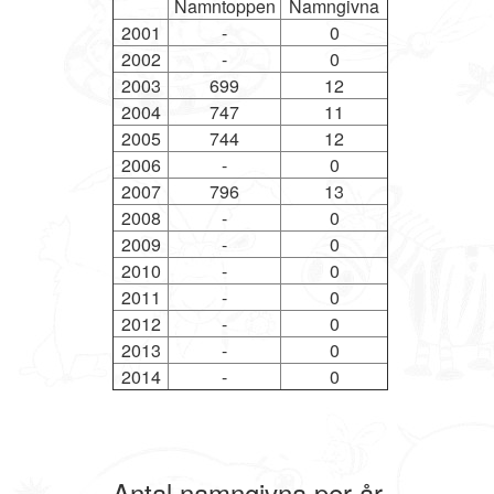
Namntoppen
Namngivna
2001
-
0
2002
-
0
2003
699
12
2004
747
11
2005
744
12
2006
-
0
2007
796
13
2008
-
0
2009
-
0
2010
-
0
2011
-
0
2012
-
0
2013
-
0
2014
-
0
Antal namngivna per år