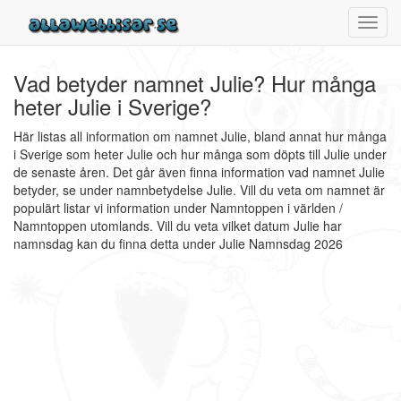
Toggl
navig
Vad betyder namnet Julie? Hur många
heter Julie i Sverige?
Här listas all information om namnet Julie, bland annat hur många
i Sverige som heter Julie och hur många som döpts till Julie under
de senaste åren. Det går även finna information vad namnet Julie
betyder, se under namnbetydelse Julie. Vill du veta om namnet är
populärt listar vi information under Namntoppen i världen /
Namntoppen utomlands. Vill du veta vilket datum Julie har
namnsdag kan du finna detta under Julie Namnsdag 2026