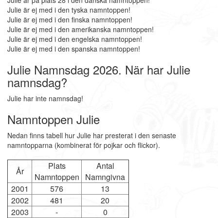
Julie är på plats 28 i den danska namntoppen!
Julie är ej med i den tyska namntoppen!
Julie är ej med i den finska namntoppen!
Julie är ej med i den amerikanska namntoppen!
Julie är ej med i den engelska namntoppen!
Julie är ej med i den spanska namntoppen!
Julie Namnsdag 2026. När har Julie
namnsdag?
Julie har inte namnsdag!
Namntoppen Julie
Nedan finns tabell hur Julie har presterat i den senaste
namntopparna (kombinerat för pojkar och flickor).
Plats
Antal
År
Namntoppen
Namngivna
2001
576
13
2002
481
20
2003
-
0