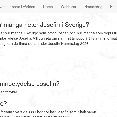
Namntoppen i världen
Namn
Webbisar
Namnsdag
Kon
 många heter Josefin i Sverige?
nnat hur många i Sverige som heter Josefin och hur många som döpts til
betydelse Josefin. Vill du veta om namnet är populärt listar vi infor
nsdag kan du finna detta under Josefin Namnsdag 2026
mnbetydelse Josefin?
an föröka!
ge?
 förnamn varav 10309 kvinnor har Josefin som tilltalsnamn.