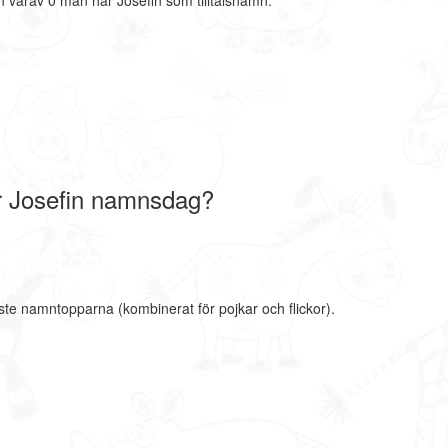
 varav 0 män har Josefin som tilltalsnamn.
r Josefin namnsdag?
aste namntopparna (kombinerat för pojkar och flickor).