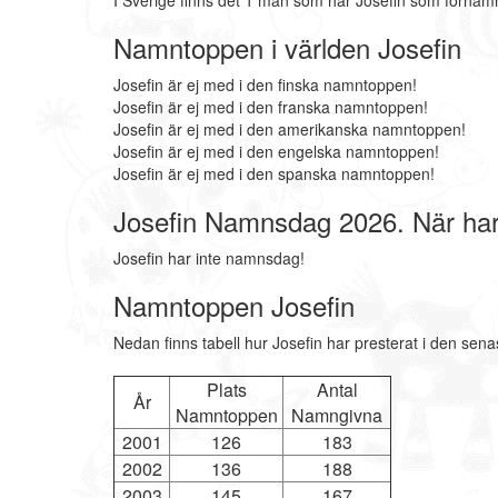
I Sverige finns det 1 män som har Josefin som förnamn
Namntoppen i världen Josefin
Josefin är ej med i den finska namntoppen!
Josefin är ej med i den franska namntoppen!
Josefin är ej med i den amerikanska namntoppen!
Josefin är ej med i den engelska namntoppen!
Josefin är ej med i den spanska namntoppen!
Josefin Namnsdag 2026. När ha
Josefin har inte namnsdag!
Namntoppen Josefin
Nedan finns tabell hur Josefin har presterat i den sen
Plats
Antal
År
Namntoppen
Namngivna
2001
126
183
2002
136
188
2003
145
167