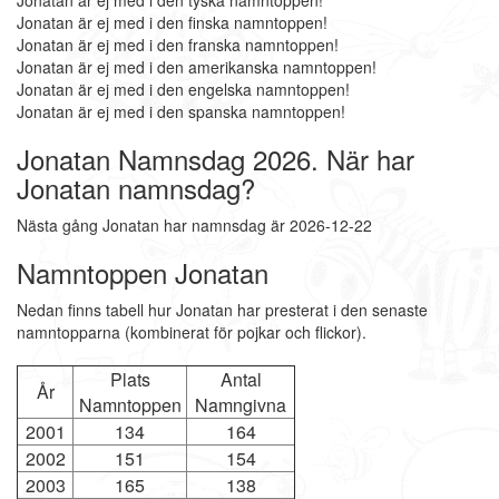
Jonatan är ej med i den tyska namntoppen!
Jonatan är ej med i den finska namntoppen!
Jonatan är ej med i den franska namntoppen!
Jonatan är ej med i den amerikanska namntoppen!
Jonatan är ej med i den engelska namntoppen!
Jonatan är ej med i den spanska namntoppen!
Jonatan Namnsdag 2026. När har
Jonatan namnsdag?
Nästa gång Jonatan har namnsdag är 2026-12-22
Namntoppen Jonatan
Nedan finns tabell hur Jonatan har presterat i den senaste
namntopparna (kombinerat för pojkar och flickor).
Plats
Antal
År
Namntoppen
Namngivna
2001
134
164
2002
151
154
2003
165
138