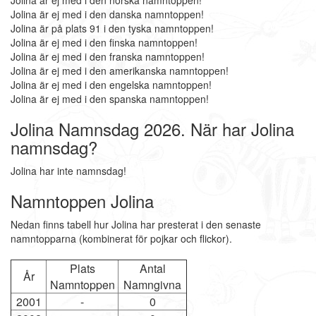
Jolina är ej med i den norska namntoppen!
Jolina är ej med i den danska namntoppen!
Jolina är på plats 91 i den tyska namntoppen!
Jolina är ej med i den finska namntoppen!
Jolina är ej med i den franska namntoppen!
Jolina är ej med i den amerikanska namntoppen!
Jolina är ej med i den engelska namntoppen!
Jolina är ej med i den spanska namntoppen!
Jolina Namnsdag 2026. När har Jolina
namnsdag?
Jolina har inte namnsdag!
Namntoppen Jolina
Nedan finns tabell hur Jolina har presterat i den senaste
namntopparna (kombinerat för pojkar och flickor).
Plats
Antal
År
Namntoppen
Namngivna
2001
-
0