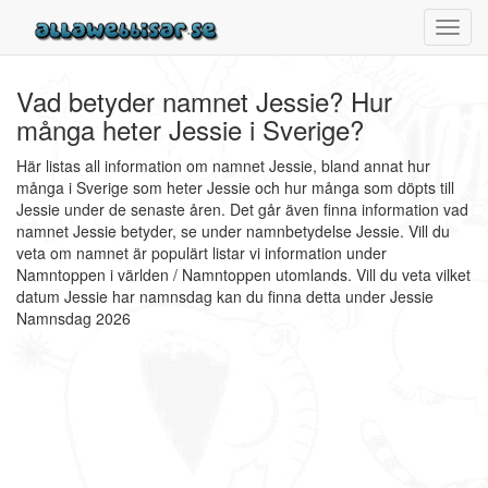
Toggl
navig
Vad betyder namnet Jessie? Hur
många heter Jessie i Sverige?
Här listas all information om namnet Jessie, bland annat hur
många i Sverige som heter Jessie och hur många som döpts till
Jessie under de senaste åren. Det går även finna information vad
namnet Jessie betyder, se under namnbetydelse Jessie. Vill du
veta om namnet är populärt listar vi information under
Namntoppen i världen / Namntoppen utomlands. Vill du veta vilket
datum Jessie har namnsdag kan du finna detta under Jessie
Namnsdag 2026