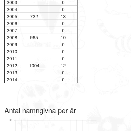
2003
-
0
2004
-
0
2005
722
13
2006
-
0
2007
-
0
2008
965
10
2009
-
0
2010
-
0
2011
-
0
2012
1004
12
2013
-
0
2014
-
0
Antal namngivna per år