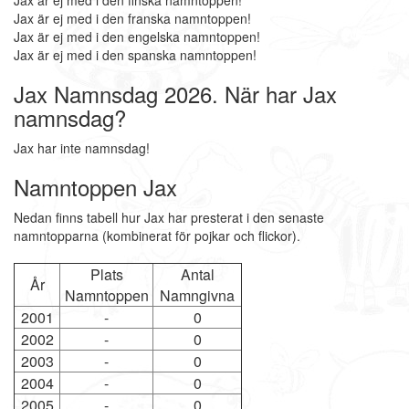
Jax är ej med i den finska namntoppen!
Jax är ej med i den franska namntoppen!
Jax är ej med i den engelska namntoppen!
Jax är ej med i den spanska namntoppen!
Jax Namnsdag 2026. När har Jax
namnsdag?
Jax har inte namnsdag!
Namntoppen Jax
Nedan finns tabell hur Jax har presterat i den senaste
namntopparna (kombinerat för pojkar och flickor).
Plats
Antal
År
Namntoppen
Namngivna
2001
-
0
2002
-
0
2003
-
0
2004
-
0
2005
-
0