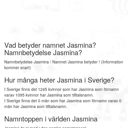
Vad betyder namnet Jasmina?
Namnbetydelse Jasmina?
Namnbetydelse Jasmina / Namnet Jasmina betyder ! (Information
kommer snart)
Hur många heter Jasmina i Sverige?
I Sverige finns det 1245 kvinnor som har Jasmina som förnamn
varav 1095 kvinnor har Jasmina som tilltalsnamn.
I Sverige finns det 0 män som har Jasmina som förnamn varav 0
män har Jasmina som tilltalsnamn.
Namntoppen i världen Jasmina