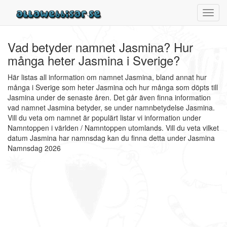
Toggl
navig
Vad betyder namnet Jasmina? Hur
många heter Jasmina i Sverige?
Här listas all information om namnet Jasmina, bland annat hur
många i Sverige som heter Jasmina och hur många som döpts till
Jasmina under de senaste åren. Det går även finna information
vad namnet Jasmina betyder, se under namnbetydelse Jasmina.
Vill du veta om namnet är populärt listar vi information under
Namntoppen i världen / Namntoppen utomlands. Vill du veta vilket
datum Jasmina har namnsdag kan du finna detta under Jasmina
Namnsdag 2026