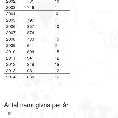
2002
731
10
2003
716
11
2004
-
0
2005
797
11
2006
857
10
2007
874
11
2008
733
15
2009
611
21
2010
804
15
2011
941
12
2012
849
15
2013
981
12
2014
850
16
Antal namngivna per år