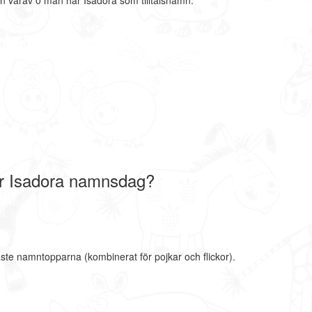
n varav 0 män har Isadora som tilltalsnamn.
r Isadora namnsdag?
aste namntopparna (kombinerat för pojkar och flickor).