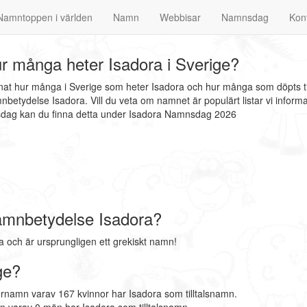
Namntoppen i världen
Namn
Webbisar
Namnsdag
Kon
r många heter Isadora i Sverige?
nnat hur många i Sverige som heter Isadora och hur många som döpts ti
nbetydelse Isadora. Vill du veta om namnet är populärt listar vi info
nsdag kan du finna detta under Isadora Namnsdag 2026
amnbetydelse Isadora?
och är ursprungligen ett grekiskt namn!
ge?
örnamn varav 167 kvinnor har Isadora som tilltalsnamn.