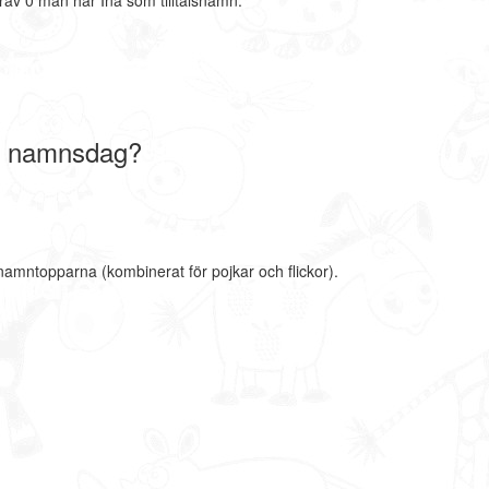
rav 0 män har Ina som tilltalsnamn.
a namnsdag?
 namntopparna (kombinerat för pojkar och flickor).