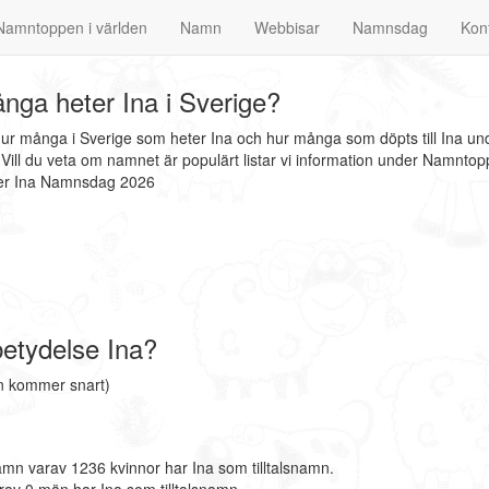
Namntoppen i världen
Namn
Webbisar
Namnsdag
Kon
nga heter Ina i Sverige?
 hur många i Sverige som heter Ina och hur många som döpts till Ina un
ill du veta om namnet är populärt listar vi information under Namntop
der Ina Namnsdag 2026
etydelse Ina?
on kommer snart)
amn varav 1236 kvinnor har Ina som tilltalsnamn.