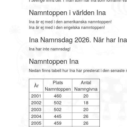
I Sverige finns det 1 män som har Ina som förnamn va
Namntoppen i världen Ina
Ina är ej med i den amerikanska namntoppen!
Ina är ej med i den engelska namntoppen!
Ina Namnsdag 2026. När har In
Ina har inte namnsdag!
Namntoppen Ina
Nedan finns tabell hur Ina har presterat i den senaste
Plats
Antal
År
Namntoppen
Namngivna
2001
460
20
2002
502
18
2003
502
20
2004
445
26
2005
459
26