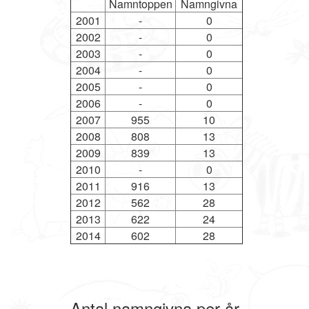
Namntoppen
Namngivna
2001
-
0
2002
-
0
2003
-
0
2004
-
0
2005
-
0
2006
-
0
2007
955
10
2008
808
13
2009
839
13
2010
-
0
2011
916
13
2012
562
28
2013
622
24
2014
602
28
Antal namngivna per år