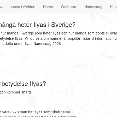
Namntoppen i världen
Namn
Webbisar
Namnsdag
Kon
ånga heter Ilyas i Sverige?
t hur många i Sverige som heter Ilyas och hur många som döpts till Ily
tydelse Ilyas. Vill du veta om namnet är populärt listar vi informati
inna detta under Ilyas Namnsdag 2026
betydelse Ilyas?
ation kommer snart)
 varav 278 män har Ilyas som tilltalsnamn.