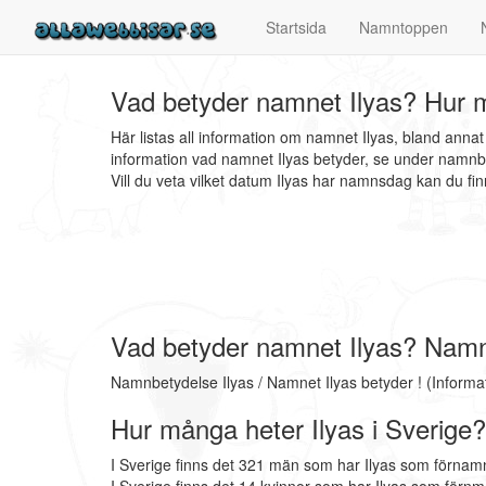
Startsida
Namntoppen
Vad betyder namnet Ilyas? Hur m
Här listas all information om namnet Ilyas, bland anna
information vad namnet Ilyas betyder, se under namnbe
Vill du veta vilket datum Ilyas har namnsdag kan du f
Vad betyder namnet Ilyas? Namn
Namnbetydelse Ilyas / Namnet Ilyas betyder ! (Inform
Hur många heter Ilyas i Sverige?
I Sverige finns det 321 män som har Ilyas som förnamn