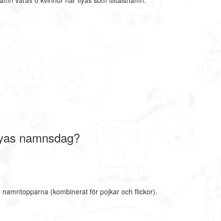
amn varav 0 kvinnor har Ilyas som tilltalsnamn.
Ilyas namnsdag?
e namntopparna (kombinerat för pojkar och flickor).