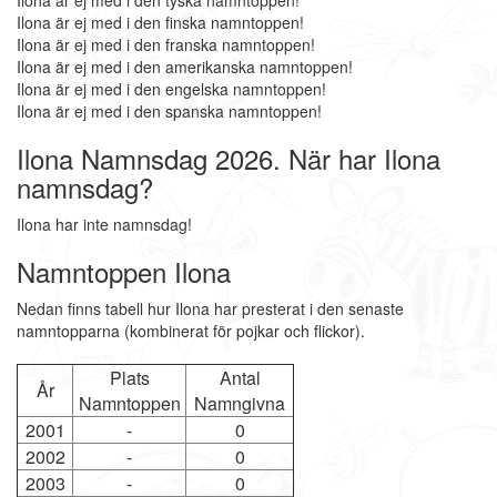
Ilona är ej med i den tyska namntoppen!
Ilona är ej med i den finska namntoppen!
Ilona är ej med i den franska namntoppen!
Ilona är ej med i den amerikanska namntoppen!
Ilona är ej med i den engelska namntoppen!
Ilona är ej med i den spanska namntoppen!
Ilona Namnsdag 2026. När har Ilona
namnsdag?
Ilona har inte namnsdag!
Namntoppen Ilona
Nedan finns tabell hur Ilona har presterat i den senaste
namntopparna (kombinerat för pojkar och flickor).
Plats
Antal
År
Namntoppen
Namngivna
2001
-
0
2002
-
0
2003
-
0