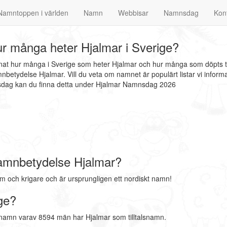
Namntoppen i världen
Namn
Webbisar
Namnsdag
Kon
r många heter Hjalmar i Sverige?
nnat hur många i Sverige som heter Hjalmar och hur många som döpts ti
nbetydelse Hjalmar. Vill du veta om namnet är populärt listar vi info
mnsdag kan du finna detta under Hjalmar Namnsdag 2026
amnbetydelse Hjalmar?
 och krigare och är ursprungligen ett nordiskt namn!
ge?
rnamn varav 8594 män har Hjalmar som tilltalsnamn.