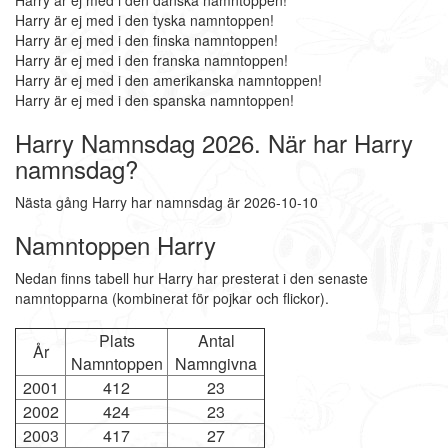
Harry är ej med i den danska namntoppen!
Harry är ej med i den tyska namntoppen!
Harry är ej med i den finska namntoppen!
Harry är ej med i den franska namntoppen!
Harry är ej med i den amerikanska namntoppen!
Harry är ej med i den spanska namntoppen!
Harry Namnsdag 2026. När har Harry
namnsdag?
Nästa gång Harry har namnsdag är 2026-10-10
Namntoppen Harry
Nedan finns tabell hur Harry har presterat i den senaste
namntopparna (kombinerat för pojkar och flickor).
Plats
Antal
År
Namntoppen
Namngivna
2001
412
23
2002
424
23
2003
417
27