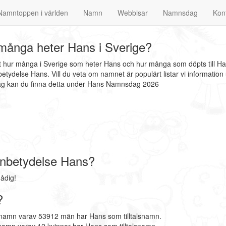
Namntoppen i världen
Namn
Webbisar
Namnsdag
Kon
många heter Hans i Sverige?
at hur många i Sverige som heter Hans och hur många som döpts till Ha
tydelse Hans. Vill du veta om namnet är populärt listar vi informati
dag kan du finna detta under Hans Namnsdag 2026
nbetydelse Hans?
ådig!
?
rnamn varav 53912 män har Hans som tilltalsnamn.