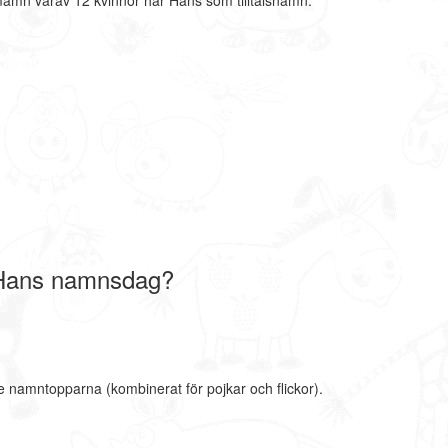
mamn varav 12 kvinnor har Hans som tilltalsnamn.
 Hans namnsdag?
e namntopparna (kombinerat för pojkar och flickor).