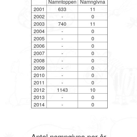
Namntoppen
Namngivna
2001
633
11
2002
-
0
2003
740
11
2004
-
0
2005
-
0
2006
-
0
2007
-
0
2008
-
0
2009
-
0
2010
-
0
2011
-
0
2012
1143
10
2013
-
0
2014
-
0
Antal namngivna per år