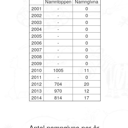
Namntoppen
Namngivna
2001
-
0
2002
-
0
2003
-
0
2004
-
0
2005
-
0
2006
-
0
2007
-
0
2008
-
0
2009
-
0
2010
1005
11
2011
-
0
2012
704
20
2013
970
12
2014
814
17
Antal namngivna per år