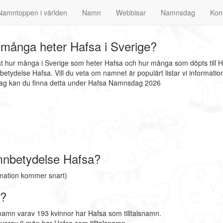
Namntoppen i världen
Namn
Webbisar
Namnsdag
Kon
många heter Hafsa i Sverige?
at hur många i Sverige som heter Hafsa och hur många som döpts till 
etydelse Hafsa. Vill du veta om namnet är populärt listar vi informat
sdag kan du finna detta under Hafsa Namnsdag 2026
nbetydelse Hafsa?
mation kommer snart)
e?
namn varav 193 kvinnor har Hafsa som tilltalsnamn.