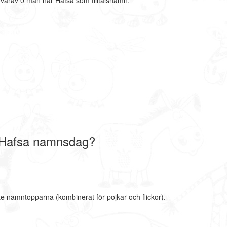
varav 0 män har Hafsa som tilltalsnamn.
 Hafsa namnsdag?
te namntopparna (kombinerat för pojkar och flickor).