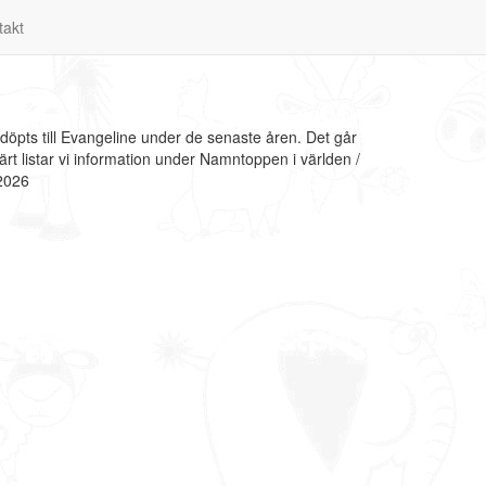
takt
öpts till Evangeline under de senaste åren. Det går
t listar vi information under Namntoppen i världen /
2026