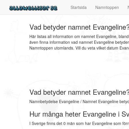
Startsida
Namntoppen
Vad betyder namnet Evangeline?
Här listas all information om namnet Evangeline, bla
även finna information vad namnet Evangeline betyder,
Namntoppen utomlands. Vill du veta vilket datum Ev
Vad betyder namnet Evangeline
Namnbetydelse Evangeline / Namnet Evangeline betyde
Hur många heter Evangeline i S
I Sverige finns det 0 män som har Evangeline som för