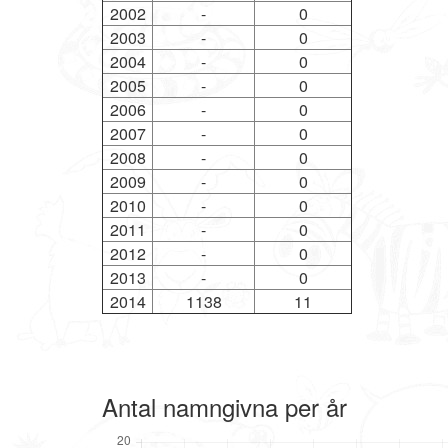
2002
-
0
2003
-
0
2004
-
0
2005
-
0
2006
-
0
2007
-
0
2008
-
0
2009
-
0
2010
-
0
2011
-
0
2012
-
0
2013
-
0
2014
1138
11
Antal namngivna per år