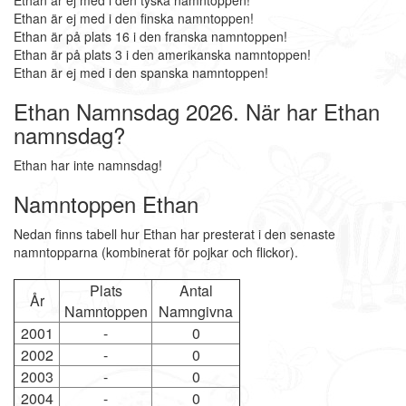
Ethan är ej med i den tyska namntoppen!
Ethan är ej med i den finska namntoppen!
Ethan är på plats 16 i den franska namntoppen!
Ethan är på plats 3 i den amerikanska namntoppen!
Ethan är ej med i den spanska namntoppen!
Ethan Namnsdag 2026. När har Ethan
namnsdag?
Ethan har inte namnsdag!
Namntoppen Ethan
Nedan finns tabell hur Ethan har presterat i den senaste
namntopparna (kombinerat för pojkar och flickor).
Plats
Antal
År
Namntoppen
Namngivna
2001
-
0
2002
-
0
2003
-
0
2004
-
0