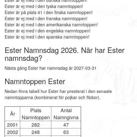
Ester är ej med i den danska namntoppen!
Ester är ej med i den tyska namntoppen!
Ester är på plats 41 i den finska namntoppen!
Ester är ej med i den franska namntoppen!
Ester är ej med i den amerikanska namntoppen!
Ester är ej med i den engelska namntoppen!
Ester är ej med i den spanska namntoppen!
Ester Namnsdag 2026. När har Ester
namnsdag?
Nästa gång Ester har namnsdag är 2027-03-31
Namntoppen Ester
Nedan finns tabell hur Ester har presterat i den senaste
namntopparna (kombinerat för pojkar och flickor).
Plats
Antal
År
Namntoppen
Namngivna
2001
282
47
2002
248
63