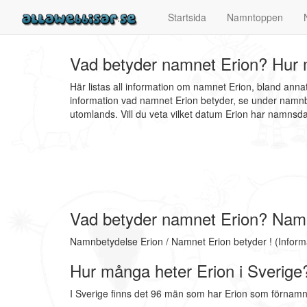
Startsida
Namntoppen
Vad betyder namnet Erion? Hur m
Här listas all information om namnet Erion, bland ann
information vad namnet Erion betyder, se under namnbe
utomlands. Vill du veta vilket datum Erion har namns
Vad betyder namnet Erion? Nam
Namnbetydelse Erion / Namnet Erion betyder ! (Infor
Hur många heter Erion i Sverige
I Sverige finns det 96 män som har Erion som förnamn