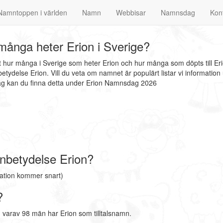
Namntoppen i världen
Namn
Webbisar
Namnsdag
Kon
ånga heter Erion i Sverige?
at hur många i Sverige som heter Erion och hur många som döpts till Er
tydelse Erion. Vill du veta om namnet är populärt listar vi informat
dag kan du finna detta under Erion Namnsdag 2026
nbetydelse Erion?
mation kommer snart)
?
 varav 98 män har Erion som tilltalsnamn.