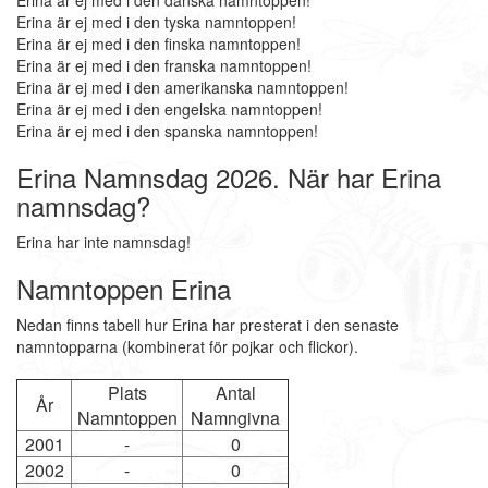
Erina är ej med i den danska namntoppen!
Erina är ej med i den tyska namntoppen!
Erina är ej med i den finska namntoppen!
Erina är ej med i den franska namntoppen!
Erina är ej med i den amerikanska namntoppen!
Erina är ej med i den engelska namntoppen!
Erina är ej med i den spanska namntoppen!
Erina Namnsdag 2026. När har Erina
namnsdag?
Erina har inte namnsdag!
Namntoppen Erina
Nedan finns tabell hur Erina har presterat i den senaste
namntopparna (kombinerat för pojkar och flickor).
Plats
Antal
År
Namntoppen
Namngivna
2001
-
0
2002
-
0