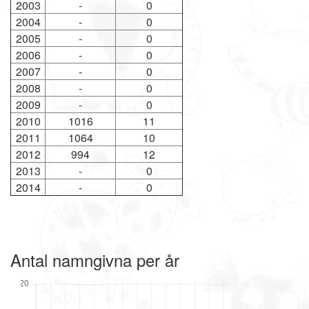
2003
-
0
2004
-
0
2005
-
0
2006
-
0
2007
-
0
2008
-
0
2009
-
0
2010
1016
11
2011
1064
10
2012
994
12
2013
-
0
2014
-
0
Antal namngivna per år