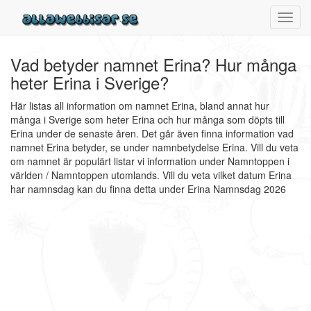
Toggl
navig
Vad betyder namnet Erina? Hur många
heter Erina i Sverige?
Här listas all information om namnet Erina, bland annat hur
många i Sverige som heter Erina och hur många som döpts till
Erina under de senaste åren. Det går även finna information vad
namnet Erina betyder, se under namnbetydelse Erina. Vill du veta
om namnet är populärt listar vi information under Namntoppen i
världen / Namntoppen utomlands. Vill du veta vilket datum Erina
har namnsdag kan du finna detta under Erina Namnsdag 2026