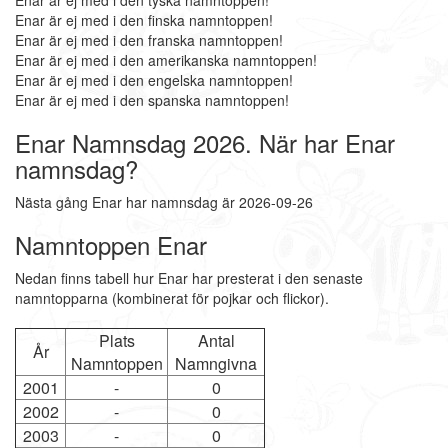
Enar är ej med i den tyska namntoppen!
Enar är ej med i den finska namntoppen!
Enar är ej med i den franska namntoppen!
Enar är ej med i den amerikanska namntoppen!
Enar är ej med i den engelska namntoppen!
Enar är ej med i den spanska namntoppen!
Enar Namnsdag 2026. När har Enar
namnsdag?
Nästa gång Enar har namnsdag är 2026-09-26
Namntoppen Enar
Nedan finns tabell hur Enar har presterat i den senaste
namntopparna (kombinerat för pojkar och flickor).
Plats
Antal
År
Namntoppen
Namngivna
2001
-
0
2002
-
0
2003
-
0